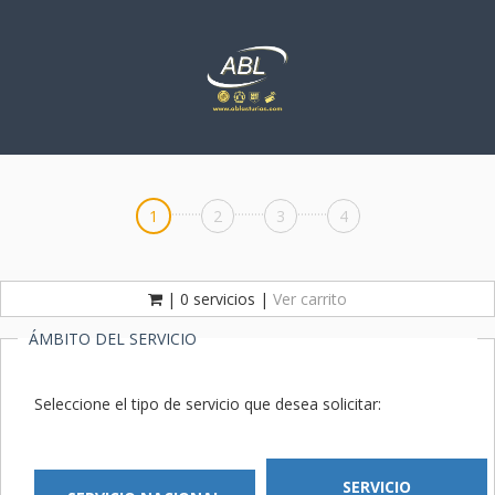
.........
.........
.........
1
2
3
4
| 0 servicios |
Ver carrito
ÁMBITO DEL SERVICIO
Seleccione el tipo de servicio que desea solicitar:
SERVICIO